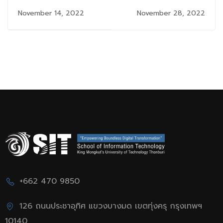
KMUTT ร่วมทีมวิจัย
ปัญหาวิชาการ
November 14, 2022
November 28, 2022
พัฒนาแอปพลิเคชัน
คอมพิวเตอร์และ
“KomilO” ระบบปฏิบัติ
เทคโนโลยีสารสนเทศ
การตรวจจับอาการเป็น
“ICT Challenge
สัดในโคนม คว้ารางวัล
2022”
ชนะเลิศ
+662 470 9850
126 ถนนประชาอุทิศ แขวงบางมด เขตทุ่งครุ กรุงเทพฯ
10140