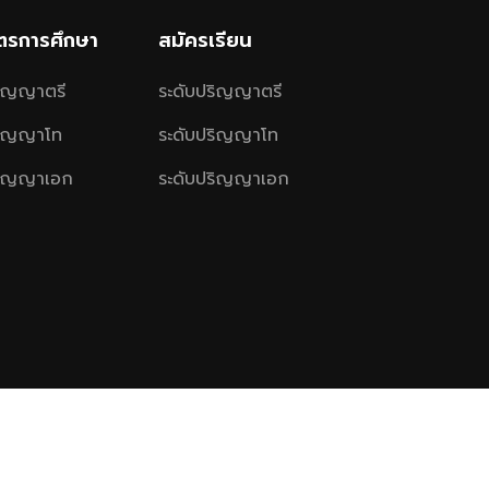
ูตรการศึกษา
สมัครเรียน
ริญญาตรี
ระดับปริญญาตรี
ริญญาโท
ระดับปริญญาโท
ริญญาเอก
ระดับปริญญาเอก
gkut’s University of Technology Thonburi.