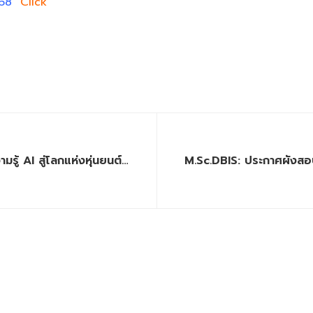
568
Click
ู้ AI สู่โลกแห่งหุ่นยนต์
M.Sc.DBIS: ประกาศผังสอบ