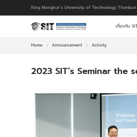
King Mongkut’s University of Technology Thonburi
เกี่ยวกับ SI
Home
Announcement
Activity
2023 SIT’s Seminar the ser