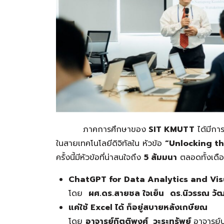
ภาคการศึกษาของ
SIT KMUTT
ได้มีกา
ในสายเทคโนโลยีดิจิทัลใน หัวข้อ
“Unlocking th
ครั้งนี้มีหัวข้อที่น่าสนใจถึง
5
สัมมนา
ตลอดทั้งเด
ChatGPT for Data Analytics and Vis
โดย
ผศ.ดร.สายชล ใจเย็น
ดร.นิวรรณ วัฒน
แค่ใช้
Excel
ได้ ก็อยู่สบายหลังเกษียณ
โดย
อาจารย์กิตติพงศ์
วะระทรัพย์
อาจารย์