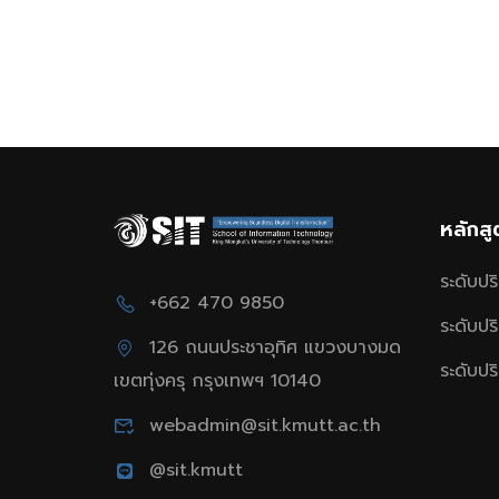
หลักส
ระดับป
+662 470 9850
ระดับป
126 ถนนประชาอุทิศ แขวงบางมด
ระดับป
เขตทุ่งครุ กรุงเทพฯ 10140
webadmin@sit.kmutt.ac.th
@sit.kmutt