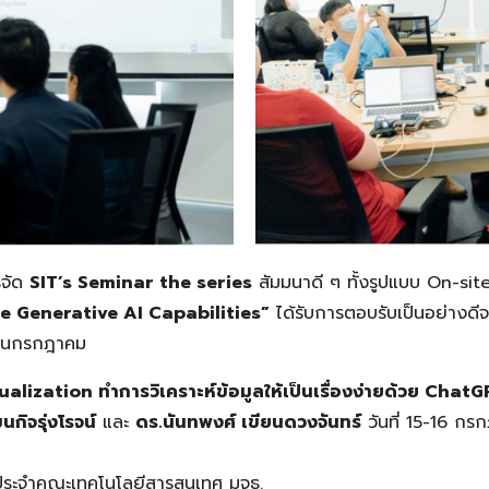
รจัด
SIT’s Seminar the series
สัมมนาดี ๆ ทั้งรูปแบบ On-sit
e Generative AI Capabilities”
ได้รับการตอบรับเป็นอย่างดีจ
ือนกรกฎาคม
ualization
ทำการวิเคราะห์ข้อมูลให้เป็นเรื่องง่ายด้วย
ChatGP
กิจรุ่งโรจน์
และ
ดร.นันทพงศ์ เขียนดวงจันทร์
วันที่ 15-16 
ประจำคณะเทคโนโลยีสารสนเทศ มจธ.