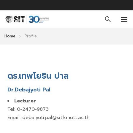
Home
Profile
ดร.เทพโยธิน ปาล
Dr.Debajyoti Pal
Lecturer
Tel: 0-2470-9873
Email: debajyoti.pal@sit.kmutt.ac.th