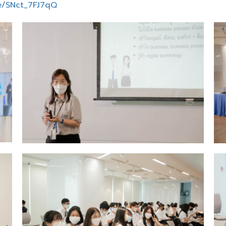
be/SNct_7FJ7qQ