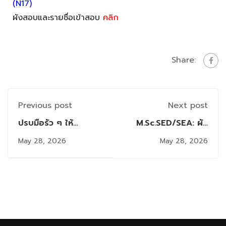
(N17)
ผังสอบและรายชื่อเข้าสอบ
คลิก
Share:
Previous post
Next post
ปรบมือรัว ๆ ให้
M.Sc.SED/SEA: ผัง
นักศึกษา ไอทีบางมด
สอบและรายชื่อมีสิทธิ์
May 28, 2026
May 28, 2026
ทีม "Long do dev"
สอบ Comprehensive
คว้ารางวัลชมเชยระดับ
วันเสาร์ที่ 6 มิถุนายน
ประเทศ จากเวที ETDA
2569
Bootcamp 2026