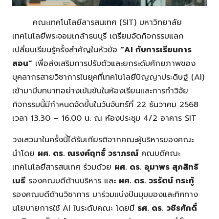
คณะเทคโนโลยีสารสนเทศ (SIT) มหาวิทยาลัย
เทคโนโลยีพระจอมเกล้าธนบุรี เตรียมจัดกิจกรรมแลก
เปลี่ยนเรียนรู้ครั้งสำคัญในหัวข้อ
“AI กับการเรียนการ
สอน”
เพื่อส่งเสริมการปรับตัวและยกระดับศักยภาพของ
บุคลากรสายวิชาการในยุคที่เทคโนโลยีปัญญาประดิษฐ์ (AI)
เข้ามามีบทบาทอย่างเข้มข้นในห้องเรียนและการทำวิจัย
กิจกรรมนี้มีกำหนดจัดขึ้นในวันจันทร์ที่ 22 ธันวาคม 2568
เวลา 13.30 – 16.00 น. ณ ห้องประชุม 4/2 อาคาร SIT
วงเสวนาในครั้งนี้ได้รับเกียรติจากคณะผู้บริหารของคณะ
นำโดย
ผศ. ดร. ณรงค์ฤทธิ์ วราภรณ์
คณบดีคณะ
เทคโนโลยีสารสนเทศ ร่วมด้วย
ผศ. ดร. อุมาพร สุภสิทธิ
เมธี
รองคณบดีด้านบริหาร และ
ผศ. ดร. วรรัตน์ กระทู้
รองคณบดีด้านวิชาการ มาร่วมแบ่งปันมุมมองและทิศทาง
นโยบายการใช้ AI ในระดับคณะ โดยมี
รศ. ดร. วชิรศักดิ์