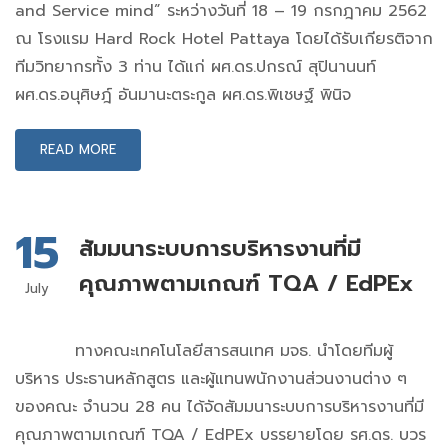
and Service mind” ระหว่างวันที่ 18 – 19 กรกฎาคม 2562
ณ โรงแรม Hard Rock Hotel Pattaya โดยได้รับเกียรติจาก
ทีมวิทยากรทั้ง 3 ท่าน ได้แก่ ผศ.ดร.ปกรณ์ สุปินานนท์
ผศ.ดร.อนุศิษฎ์ อันมานะตระกูล ผศ.ดร.พิเชษฐ์ พินิจ
READ MORE
15
สัมมนาระบบการบริหารงานที่มี
คุณภาพตามเกณฑ์ TQA / EdPEx
July
ทางคณะเทคโนโลยีสารสนเทศ มจธ. นำโดยทีมผู้
บริหาร ประธานหลักสูตร และผู้แทนพนักงานส่วนงานต่าง ๆ
ของคณะ จำนวน 28 คน ได้จัดสัมมนาระบบการบริหารงานที่มี
คุณภาพตามเกณฑ์ TQA / EdPEx บรรยายโดย รศ.ดร. บวร