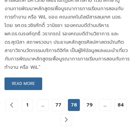
สารสนเทศ มหาวิทยาลัยราชภัฏมหาสารคาม ได้มาศึกษาดู
งานการพัฒนาหลักสูตรเพื่อบูรณาการการเรียนการสอนกับ
การทำงาน หรือ WiL ของ คณะเทคโนโลยีสารสนเทศ มจธ.
โดย รศ.ดร.วชิรศักดิ์ วานิชชา รองคณบดีด้านบริหาร
ผศ.ดร.ณรงค์ฤทธิ์ วราภรณ์ รองคณบดีด้านวิชาการ และ
ดร.สุณิสา สถาพรวจนา ประธานหลักสูตรศิลปศาสตรบัณฑิต
สาขาวิชานวัตกรรมบริการดิจิทัล เป็นผู้ให้ข้อมูลและแนะนำเกี่ยว
กับการพัฒนาหลักสูตรเพื่อบูรณาการการเรียนการสอนกับการ
ทำงาน หรือ WiL”
READ MORE
1
…
77
78
79
…
84