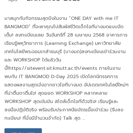
มาสนุกกับกิจกรรมสุดปังในงาน “ONE DAY with me IT
BANGMOD” ที่จะพาคุณไปสัมผัสชีวิตเด็กไอทีบางมดแบบจัด
เต็ม! ลงทะเบียนเลย วันจันทร์ที่ 28 เมษายน 2568 อาคารการ
เรียนรู้พหุวิทยาการ (Learning Exchange) มหาวิทยาลัย
เทคโนโลยีพระจอมเกล้าธนบุรี (บางมด)ลงทะเบียนเข้าร่วมงาน
และ WORKSHOP ได้แล้ววัน
นี้!https://sitevent.sit.kmutt.ac.th/events ภายในงาน
พบกับ IT BANGMOD D-Day 2025 เปิดโลกนิทรรศการ
แสดงผลงานสุดเจ๋งจากชาวไอทีบางมด อัปเดตเทคโนโลยีใหม่ๆ
ที่น่าตื่นตาตื่นใจ! สุดยอด WORKSHOP หลากหลาย
WORKSHOP สุดเข้มข้น สไตล์เด็กไอทีตัวจริง! เรียนรู้และ
ลงมือปฏิบัติจริง พร้อมรับประกาศนียบัตรเมื่อเข้าร่วม (รีบลง
ทะเบียน! ที่นั่งมีจำนวนจำกัด) Talk สุด …