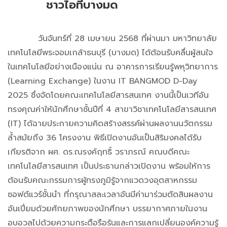
ชาวไอทีบางมด
วันจันทร์ที่ 28 เมษายน 2568 ที่ผ่านมา มหาวิทยาลัย
เทคโนโลยีพระจอมเกล้าธนบุรี (บางมด) ได้ต้อนรับคลื่นผู้สนใจ
ในเทคโนโลยีอย่างเนืองแน่น ณ อาคารการเรียนรู้พหุวิทยาการ
(Learning Exchange) ในงาน IT BANGMOD D-Day
2025 ซึ่งจัดโดยคณะเทคโนโลยีสารสนเทศ งานนี้เป็นเวทีอัน
ทรงคุณค่าให้นักศึกษาชั้นปีที่ 4 สาขาวิชาเทคโนโลยีสารสนเทศ
(IT) ได้ฉายประกายความคิดสร้างสรรค์ผ่านผลงานนวัตกรรม
ล้ำสมัยถึง 36 โครงงาน พิธีเปิดงานอันเป็นสิริมงคลได้รับ
เกียรติจาก ผศ. ดร.ณรงค์ฤทธิ์ วราภรณ์ คณบดีคณะ
เทคโนโลยีสารสนเทศ เป็นประธานกล่าวเปิดงาน พร้อมให้การ
ต้อนรับคณะกรรมการผู้ทรงภูมิรู้จากแวดวงอุตสาหกรรม
ซอฟต์แวร์ชั้นนำ ที่กรุณาสละเวลาอันมีค่ามาร่วมตัดสินผลงาน
อันเปี่ยมด้วยศักยภาพของนักศึกษา บรรยากาศภายในงาน
อบอวลไปด้วยความกระตือรือร้นและการแลกเปลี่ยนองค์ความรู้