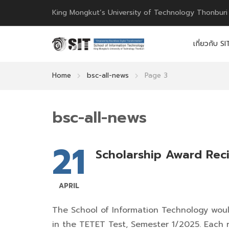
King Mongkut’s University of Technology Thonburi
เกี่ยวกับ SI
Home
bsc-all-news
Page 3
bsc-all-news
21
Scholarship Award Rec
APRIL
The School of Information Technology woul
in the TETET Test, Semester 1/2025. Each r