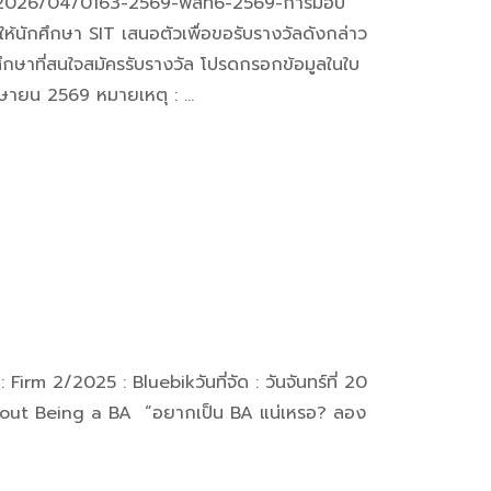
ads/2026/04/0163-2569-พสท6-2569-การมอบ
สให้นักศึกษา SIT เสนอตัวเพื่อขอรับรางวัลดังกล่าว
กษาที่สนใจสมัครรับรางวัล โปรดกรอกข้อมูลในใบ
เมษายน 2569 หมายเหตุ : …
irm 2/2025 : Bluebikวันที่จัด : วันจันทร์ที่ 20
 About Being a BA “อยากเป็น BA แน่เหรอ? ลอง