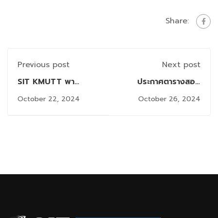
Share:
Previous post
Next post
SIT KMUTT พา
ประกาศตารางสอบ
นักศึกษา DSI ปี 1 ดูงาน
ปลายภาคระดับปริญญา
October 22, 2024
October 26, 2024
ที่ Bluebik เรียนรู้การ
โท คณะเทคโนโลยี
ทำงานจริงในองค์กรด้าน
สารสนเทศ ภาค 1/2567
ไอที