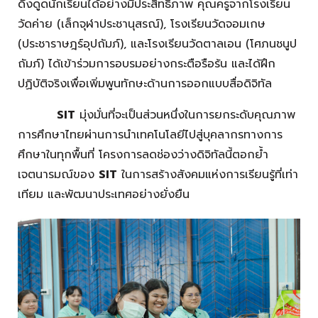
ดึงดูดนักเรียนได้อย่างมีประสิทธิภาพ คุณครูจากโรงเรียน
วัดค่าย (เล็กจุฬาประชานุสรณ์), โรงเรียนวัดจอมเกษ
(ประชาราษฎร์อุปถัมภ์), และโรงเรียนวัดตาลเอน (โศภนชนูป
ถัมภ์) ได้เข้าร่วมการอบรมอย่างกระตือรือร้น และได้ฝึก
ปฏิบัติจริงเพื่อเพิ่มพูนทักษะด้านการออกแบบสื่อดิจิทัล
SIT
มุ่งมั่นที่จะเป็นส่วนหนึ่งในการยกระดับคุณภาพ
การศึกษาไทยผ่านการนำเทคโนโลยีไปสู่บุคลากรทางการ
ศึกษาในทุกพื้นที่ โครงการลดช่องว่างดิจิทัลนี้ตอกย้ำ
เจตนารมณ์ของ
SIT
ในการสร้างสังคมแห่งการเรียนรู้ที่เท่า
เทียม และพัฒนาประเทศอย่างยั่งยืน