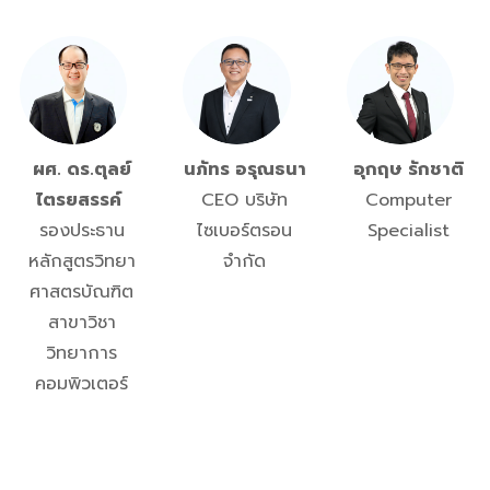
ผศ. ดร.ตุลย์
นภัทร อรุณธนา
อุกฤษ รักชาติ
ไตรย
สรรค์
CEO บริษัท
Computer
รองประธาน
ไซเบอร์ตรอน
Specialist
หลักสูตรวิทยา
จำกัด
ศาสตรบัณฑิต
สาขาวิชา
วิทยาการ
คอมพิวเตอร์