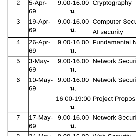
2
5-Apr-
9.00-16.00
Cryptography
69
น.
3
19-Apr-
9.00-16.00
Computer Secu
69
น.
AI security
4
26-Apr-
9.00-16.00
Fundamental 
69
น.
5
3-May-
9.00-16.00
Network Securi
69
น.
6
10-May-
9.00-16.00
Network Securi
69
น.
16:00-19:00
Project Propos
น.
7
17-May-
9.00-16.00
Network Secur
69
น.