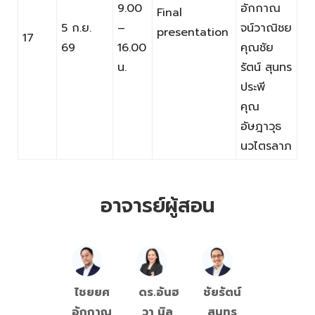
9.00
อักกาณ
Final
5 ก.ย.
–
จน์วาณิชย
presentation
17
69
16.00
คุณชัย
น.
รัตน์ สุนทร
ประพี
คุณ
อัษฎาวุธ
นวไตรลาภ
อาจารย์ผู้สอน
ไชยยศ
ดร.อันฮ
ชัยรัตน์
อักกาณ
วา นิล
สุนทร