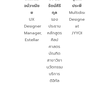
จน์วาณิช
รัตน์ศิริ
ประพี
ย
กุล
Multidisciplinary
UX
รอง
Designer
Designer
ประธาน
at
Manager,
หลักสูตร
JYYOI
Estellar
ศิลป
ศาสตร
บัณฑิต
สาขาวิชา
นวัตกรรม
บริการ
ดิจิทัล