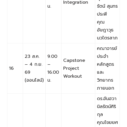
Integration
น.
รัตน์ สุนทร
ประพี
คุณ
อัษฎาวุธ
นวไตรลาภ
คณาจารย์
23 ส.ค.
9.00
ประจำ
Capstone
– 4 ก.ย.
–
หลักสูตร
16
Project
69
16.00
และ
Workout
(ออนไลน์)
น.
วิทยากร
ภายนอก
ดร.อันฮวา
นิลรัตน์ศิริ
กุล
คุณไชยยศ