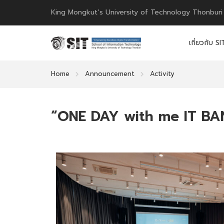
King Mongkut’s University of Technology Thonburi
เกี่ยวกับ SI
Home
Announcement
Activity
“ONE DAY with me IT BAN