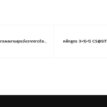
รผลงานสุดเจ๋งจากชาวไอที
หลักสูตร 3+1(+1) CS@SI