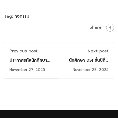
Tag:
กิจกรรม
Share:
Previous post
Next post
ประกาศรหัสนักศึกษา
นักศึกษา DSI ชั้นปีที่ 1
และผังสอบ
ศึกษาดูงาน บริษัท พรี
November 27, 2025
November 28, 2025
Comprehensive
โมเวิร์ล จำกัด เจาะลึก
หลักสูตร วท.ม.สาขาวิชา
การนำนวัตกรรมและ
เทคโนโลยีสารสนเทศ
เทคโนโลยีมาใช้ใน
ภาค 1/2568 (ครั้งที่ 3)
องค์กร