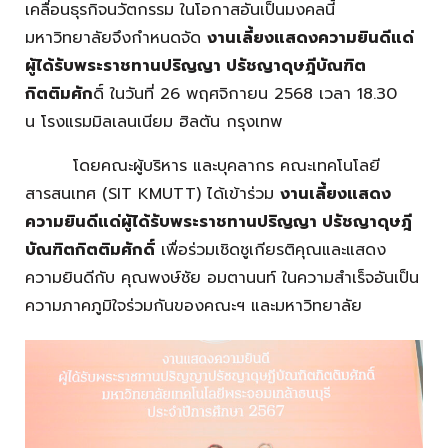
เคลื่อนธุรกิจนวัตกรรม ในโอกาสอันเป็นมงคลนี้
มหาวิทยาลัยจึงกำหนดจัด
งานเลี้ยงแสดงความยินดีแด่
ผู้ได้รับพระราชทานปริญญา ปรัชญาดุษฎีบัณฑิต
กิตติมศัก
ดิ์ ในวันที่ 26 พฤศจิกายน 2568 เวลา 18.30
น โรงแรมมิลเลนเนียม ฮิลตัน กรุงเทพ
โดยคณะผู้บริหาร และบุคลากร คณะเทคโนโลยี
สารสนเทศ (SIT KMUTT) ได้เข้าร่วม
งานเลี้ยงแสดง
ความยินดีแด่ผู้ได้รับพระราชทานปริญญา ปรัชญาดุษฎี
บัณฑิตกิตติมศักดิ์
เพื่อร่วมเชิดชูเกียรติคุณและแสดง
ความยินดีกับ คุณพงษ์ชัย อมตานนท์ ในความสำเร็จอันเป็น
ความภาคภูมิใจร่วมกันของคณะฯ และมหาวิทยาลัย