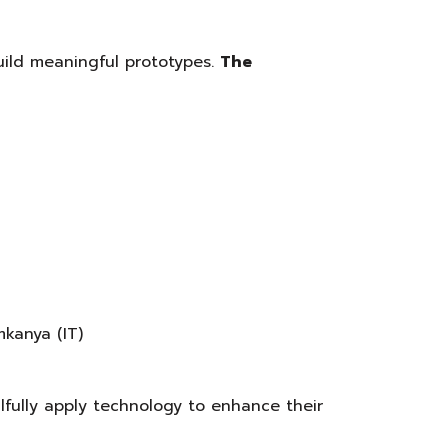
uild meaningful prototypes.
The
mkanya (IT)
fully apply technology to enhance their