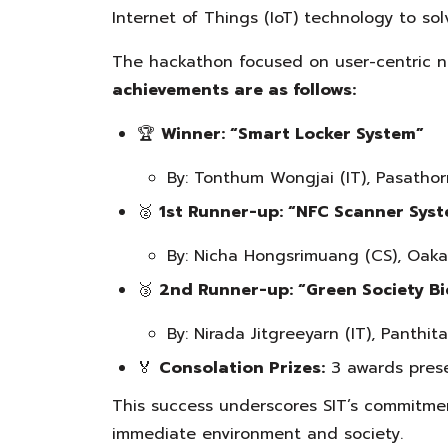
Internet of Things (IoT) technology to sol
The hackathon focused on user-centric ne
achievements are as follows:
🏆
Winner: “Smart Locker System”
By: Tonthum Wongjai (IT), Pasathorn
🥈
1st Runner-up: “NFC Scanner Sys
By: Nicha Hongsrimuang (CS), Oaka
🥉
2nd Runner-up: “Green Society Bi
By: Nirada Jitgreeyarn (IT), Panthi
🏅
Consolation Prizes:
3 awards pres
This success underscores SIT’s commitmen
immediate environment and society.