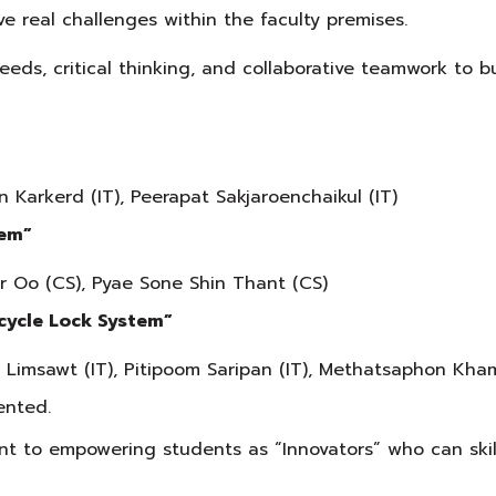
ve real challenges within the faculty premises.
eds, critical thinking, and collaborative teamwork to b
 Karkerd (IT), Peerapat Sakjaroenchaikul (IT)
tem”
r Oo (CS), Pyae Sone Shin Thant (CS)
cycle Lock System”
ta Limsawt (IT), Pitipoom Saripan (IT), Methatsaphon Kha
ented.
t to empowering students as “Innovators” who can skill