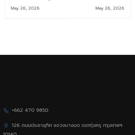
สมัครสอบ
สอบรายชื่อสมัครสอบ
May 26, 2026
May 26, 2026
Comprehensive
Comprehensive (จัด
หลักสูตร วท.ม.สาขาวิชา
สอบวันเสาร์ที่ 6
เทคโนโลยีสารสนเทศ
มิ.ย.2569)
ภาค 2/2568 (ครั้งที่ 3)
โปรดตรวจสอบภายใน
วันอังคารที่ 26
พฤษภาคม 2569
+662 470 9850
126 ถนนประชาอุทิศ แขวงบางมด เขตทุ่งครุ กรุงเทพฯ
10140