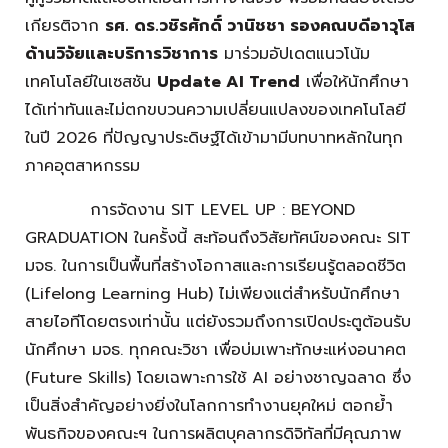
เกียรติจาก
รศ. ดร.วชิรศักดิ์ วานิชชา รองคณบดีอาวุโส
ด้านวิจัยและบริการวิชาการ
มาร่วมอัปเดตแนวโน้ม
เทคโนโลยีในเซสชัน
Update AI Trend
เพื่อให้นักศึกษา
ได้เท่าทันและไม่ตกขบวนความเปลี่ยนแปลงของเทคโนโลยี
ในปี 2026 ที่ปัญญาประดิษฐ์ได้เข้ามามีบทบาทหลักในทุก
ภาคอุตสาหกรรม
การจัดงาน SIT LEVEL UP : BEYOND
GRADUATION ในครั้งนี้ สะท้อนถึงวิสัยทัศน์ของคณะ SIT
มจธ. ในการเป็นพื้นที่สร้างโอกาสและการเรียนรู้ตลอดชีวิต
(Lifelong Learning Hub) ไม่เพียงแต่สำหรับนักศึกษา
สายไอทีโดยตรงเท่านั้น แต่ยังรวมถึงการเปิดประตูต้อนรับ
นักศึกษา มจธ. ทุกคณะวิชา เพื่อบ่มเพาะทักษะแห่งอนาคต
(Future Skills) โดยเฉพาะการใช้ AI อย่างชาญฉลาด ซึ่ง
เป็นสิ่งสำคัญอย่างยิ่งในโลกการทำงานยุคใหม่ ตอกย้ำ
พันธกิจของคณะฯ ในการผลิตบุคลากรดิจิทัลที่มีคุณภาพ