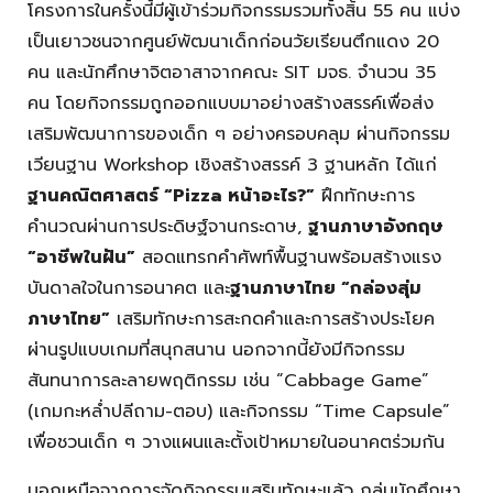
โครงการในครั้งนี้มีผู้เข้าร่วมกิจกรรมรวมทั้งสิ้น 55 คน แบ่ง
เป็นเยาวชนจากศูนย์พัฒนาเด็กก่อนวัยเรียนตึกแดง 20
คน และนักศึกษาจิตอาสาจากคณะ SIT มจธ. จำนวน 35
คน โดยกิจกรรมถูกออกแบบมาอย่างสร้างสรรค์เพื่อส่ง
เสริมพัฒนาการของเด็ก ๆ อย่างครอบคลุม ผ่านกิจกรรม
เวียนฐาน Workshop เชิงสร้างสรรค์ 3 ฐานหลัก ได้แก่
ฐานคณิตศาสตร์ “Pizza หน้าอะไร?”
ฝึกทักษะการ
คำนวณผ่านการประดิษฐ์จานกระดาษ,
ฐานภาษาอังกฤษ
“อาชีพในฝัน”
สอดแทรกคำศัพท์พื้นฐานพร้อมสร้างแรง
บันดาลใจในการอนาคต และ
ฐานภาษาไทย “กล่องสุ่ม
ภาษาไทย”
เสริมทักษะการสะกดคำและการสร้างประโยค
ผ่านรูปแบบเกมที่สนุกสนาน นอกจากนี้ยังมีกิจกรรม
สันทนาการละลายพฤติกรรม เช่น “Cabbage Game”
(เกมกะหล่ำปลีถาม-ตอบ) และกิจกรรม “Time Capsule”
เพื่อชวนเด็ก ๆ วางแผนและตั้งเป้าหมายในอนาคตร่วมกัน
นอกเหนือจากการจัดกิจกรรมเสริมทักษะแล้ว กลุ่มนักศึกษา