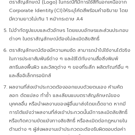
ตราสัญลักษณ์ (Logo) ในกรณีที่มีการใช้สีที่นอกเหนือจาก
Corporate Identity (CI) ให้ระบุโค้ดสีพร้อมคำอธิบาย โดย
มีความยาวไม่เกิน 1 หน้ากระดาษ A4
ไม่จํากัดรูปแบบและตัวอักษร โดยแบบอักษรและส่วนประกอบ
ต่างๆ ในตราสัญลักษณ์ต้องไม่ละเมิดลิขสิทธิ์
ตราสัญลักษณ์ต้องมีความคมชัด สามารถนําไปใช้งานได้จริง
ในการประชาสัมพันธ์ต่าง ๆ และใช้ได้กับงานสื่อสิ่งพิมพ์
สกรีนลงพื้นผิว และวัสดุต่าง ๆ ของที่ระลึก ผลิตภัณฑ์อื่น ๆ
และสื่ออิเล็กทรอนิกส์
ผลงานที่ส่งเข้าประกวดต้องออกแบบด้วยตนเอง ห้ามคัด
ลอก ดัดแปลง ทําซ้ำ และเลียนแบบตราสัญลักษณ์ของ
บุคคลอื่น หรือนําผลงานของผู้อื่นมาส่งโดยเด็ดขาด หากมี
การโต้แย้งว่าผลงานที่ส่งเข้าประกวดนั้นมีการละเมิดลิขสิทธิ์
หรือเกิดความขัดแย้งทางลิขสิทธิ์ หรือละเมิดต่อกฎหมายใน
ด้านต่าง ๆ ผู้ส่งผลงานเข้าประกวดจะต้องรับผิดชอบต่อค่า