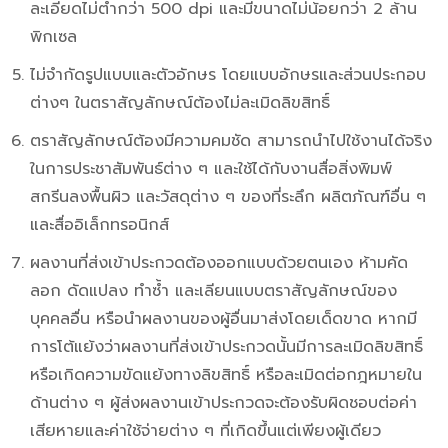
ละเอียดไม่ต่ำกว่า 500 dpi และมีขนาดไม่น้อยกว่า 2 ล้าน
พิกเซล
ไม่จํากัดรูปแบบและตัวอักษร โดยแบบอักษรและส่วนประกอบ
ต่างๆ ในตราสัญลักษณ์ต้องไม่ละเมิดลิขสิทธิ์
ตราสัญลักษณ์ต้องมีความคมชัด สามารถนําไปใช้งานได้จริง
ในการประชาสัมพันธ์ต่าง ๆ และใช้ได้กับงานสื่อสิ่งพิมพ์
สกรีนลงพื้นผิว และวัสดุต่าง ๆ ของที่ระลึก ผลิตภัณฑ์อื่น ๆ
และสื่ออิเล็กทรอนิกส์
ผลงานที่ส่งเข้าประกวดต้องออกแบบด้วยตนเอง ห้ามคัด
ลอก ดัดแปลง ทําซ้ำ และเลียนแบบตราสัญลักษณ์ของ
บุคคลอื่น หรือนําผลงานของผู้อื่นมาส่งโดยเด็ดขาด หากมี
การโต้แย้งว่าผลงานที่ส่งเข้าประกวดนั้นมีการละเมิดลิขสิทธิ์
หรือเกิดความขัดแย้งทางลิขสิทธิ์ หรือละเมิดต่อกฎหมายใน
ด้านต่าง ๆ ผู้ส่งผลงานเข้าประกวดจะต้องรับผิดชอบต่อค่า
เสียหายและค่าใช้จ่ายต่าง ๆ ที่เกิดขึ้นแต่เพียงผู้เดียว