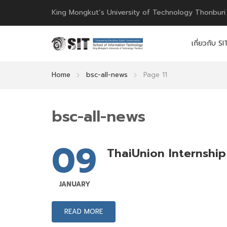
King Mongkut’s University of Technology Thonburi
เกี่ยวกับ SI
Home
bsc-all-news
Page 11
bsc-all-news
09
ThaiUnion Internship
JANUARY
READ MORE