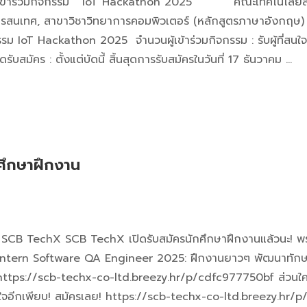
ร เข้าร่วมกิจกรรม “ IoT Hackathon 2025 “ คณะเทคโนโลยีส
รสนเทศ, สาขาวิชาวิทยาการคอมพิวเตอร์ (หลักสูตรภาษาอังกฤษ) ท
กิจกรรม IoT Hackathon 2025 จำนวนผู้เข้าร่วมกิจกรรม : รับผู้ที่ส
มัคร : ตั้งแต่บัดนี้ สิ้นสุดการรับสมัครในวันที่ 17 ธันวาคม …
ศึกษาฝึกงาน
าน SCB TechX SCB TechX เปิดรับสมัครนักศึกษาฝึกงานแล้วนะ! 
p Intern Software QA Engineer 2025: ฝึกงานยาวๆ พัฒนาทักษ
ย: https://scb-techx-co-ltd.breezy.hr/p/cdfc977750bf ส่วน
สนใจอีกเพียบ! สมัครเลย! https://scb-techx-co-ltd.breezy.