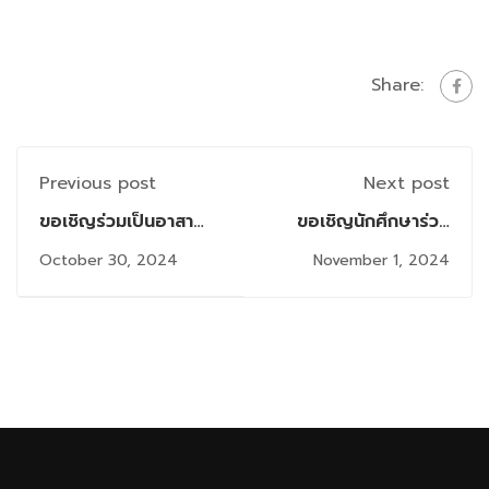
Share:
Previous post
Next post
ขอเชิญร่วมเป็นอาสา
ขอเชิญนักศึกษาร่วม
สมัครวิจัยใน โครงการ
กิจกรรม Firm 1/2024
October 30, 2024
November 1, 2024
วิจัย "ปัจจัยและแนวทาง
: Omega Grit
แก้ไขการทำงานไม่ตรง
กับทักษะของแรงงาน
(Skill Mismatch)”