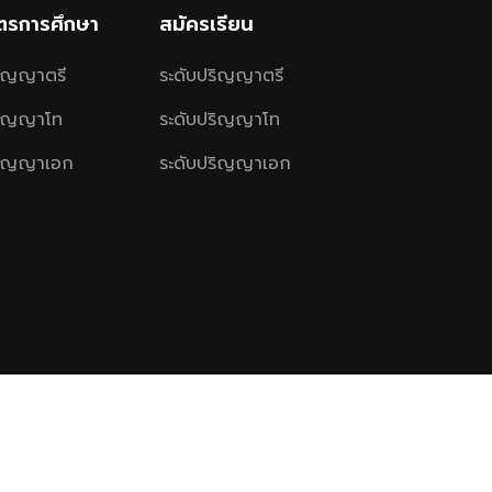
ูตรการศึกษา
สมัครเรียน
ริญญาตรี
ระดับปริญญาตรี
ริญญาโท
ระดับปริญญาโท
ริญญาเอก
ระดับปริญญาเอก
gkut’s University of Technology Thonburi.