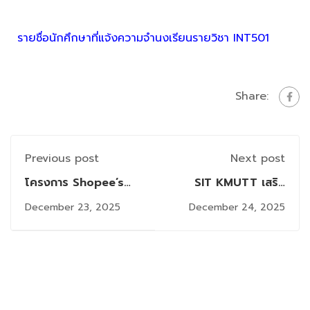
ร
ายชื่อนักศึกษาที่แจ้งความจำนงเรียนรายวิชา INT501
Share:
Previous post
Next post
โครงการ Shopee’s
SIT KMUTT เสริม
Graduate
ทักษะการบริหารเงินให้
December 23, 2025
December 24, 2025
Development
บุคลากร จัดบรรยาย
Program
พิเศษ “ รักตัวเอง ด้วย
(GDP) และ Shopee’s
การวางแผนการเงิน ”
Future Operations
โดยผู้เชี่ยวชาญจาก
Leadership Program
สมาคมนักวางแผนการ
(FLP)
เงินไทย