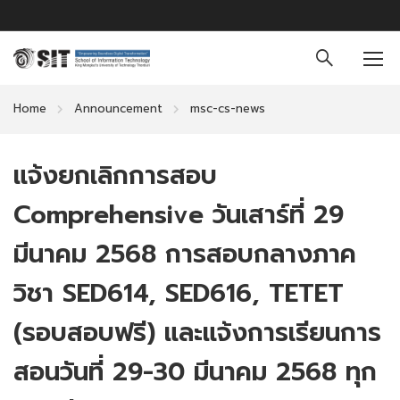
Home
Announcement
msc-cs-news
แจ้งยกเลิกการสอบ
Comprehensive วันเสาร์ที่ 29
มีนาคม 2568 การสอบกลางภาค
วิชา SED614, SED616, TETET
(รอบสอบฟรี) และแจ้งการเรียนการ
สอนวันที่ 29-30 มีนาคม 2568 ทุก