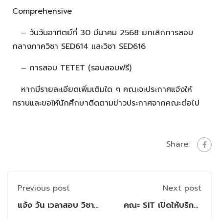
Comprehensive
– วันวันอาทิตย์ที่ 30 มีนาคม 2568 ยกเลิกการสอบ
กลางภาควิชา SED614 และวิชา SED616
– การสอบ TETET (รอบสอบฟรี)
หากมีรายละเอียดเพิ่มเติมใด ๆ คณะจะประกาศแจ้งให้
ทราบและขอให้นักศึกษาติดตามข่าวประกาศจากคณะต่อไป
Share:
Previous post
Next post
แจ้ง วัน เวลาสอบ วิชา
คณะ SIT เปิดให้บริการ
SED614 Big Data
ตามปกติ