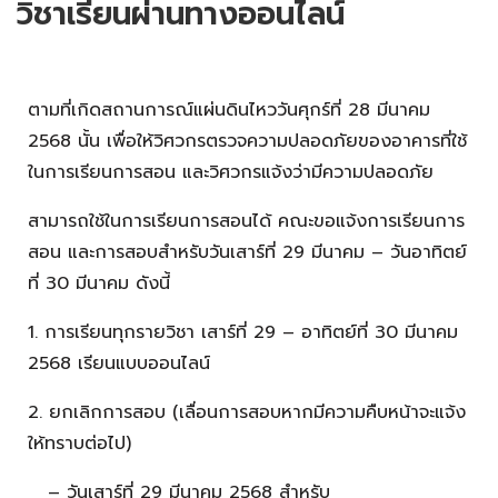
วิชาเรียนผ่านทางออนไลน์
ตามที่เกิดสถานการณ์แผ่นดินไหววันศุกร์ที่ 28 มีนาคม
2568 นั้น เพื่อให้วิศวกรตรวจความปลอดภัยของอาคารที่ใช้
ในการเรียนการสอน และวิศวกรแจ้งว่ามีความปลอดภัย
สามารถใช้ในการเรียนการสอนได้ คณะขอแจ้งการเรียนการ
สอน และการสอบสำหรับวันเสาร์ที่ 29 มีนาคม – วันอาทิตย์
ที่ 30 มีนาคม ดังนี้
1. การเรียนทุกรายวิชา เสาร์ที่ 29 – อาทิตย์ที่ 30 มีนาคม
2568 เรียนแบบออนไลน์
2. ยกเลิกการสอบ (เลื่อนการสอบหากมีความคืบหน้าจะแจ้ง
ให้ทราบต่อไป)
– วันเสาร์ที่ 29 มีนาคม 2568 สำหรับ